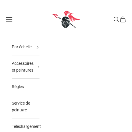
Passer au contenu
GAUTHEY Miniatures
Ouvrir la navigation
Ouvrir la 
Voir le
Par échelle
Accessoires
et peintures
Règles
Service de
peinture
Téléchargement