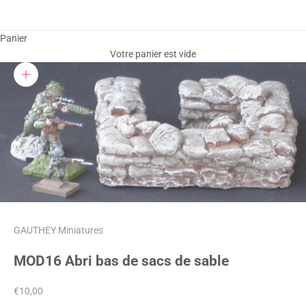
Panier
Votre panier est vide
Zoomer sur l'image
GAUTHEY Miniatures
MOD16 Abri bas de sacs de sable
Prix de vente
€10,00