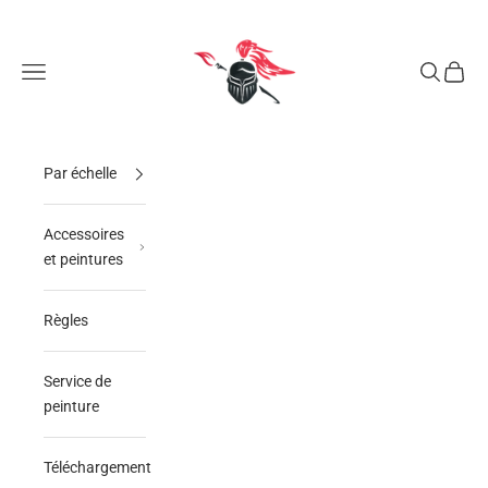
Passer au contenu
GAUTHEY Miniatures
Ouvrir la navigation
Ouvrir la 
Voir le
Par échelle
Accessoires
et peintures
Règles
Service de
peinture
Téléchargement