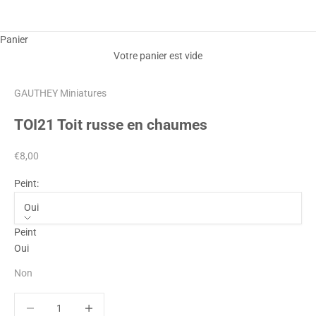
Panier
Votre panier est vide
GAUTHEY Miniatures
TOI21 Toit russe en chaumes
Prix de vente
€8,00
Peint:
Oui
Peint
Oui
Non
Diminuer la quantité
Diminuer la quantité