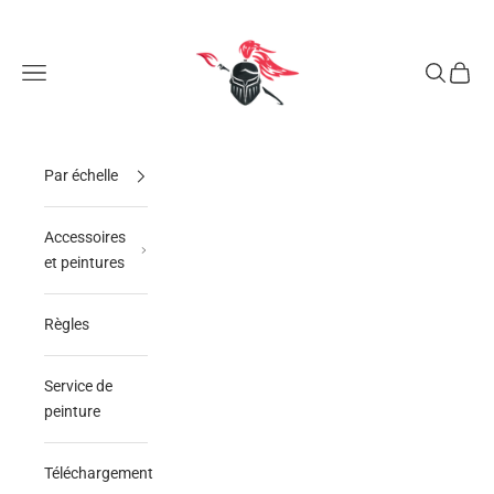
Passer au contenu
GAUTHEY Miniatures
Ouvrir la navigation
Ouvrir la 
Voir le
Par échelle
Accessoires
et peintures
Règles
Service de
peinture
Téléchargement