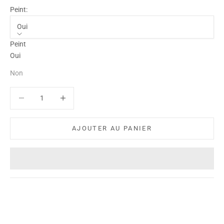
Peint:
Oui
Peint
Oui
Non
Diminuer la quantité
Diminuer la quantité
AJOUTER AU PANIER