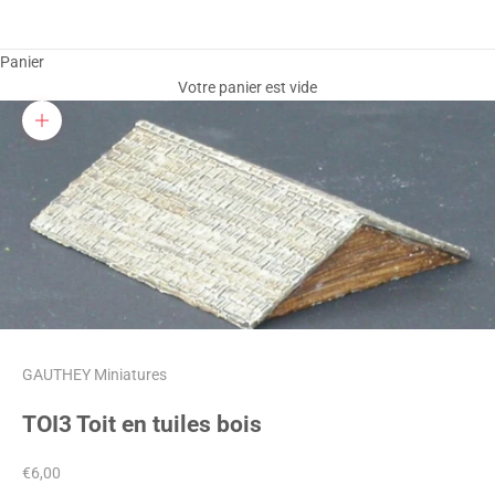
Panier
Votre panier est vide
Zoomer sur l'image
GAUTHEY Miniatures
TOI3 Toit en tuiles bois
Prix de vente
€6,00